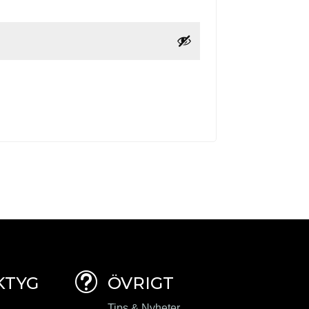
t
KTYG
ÖVRIGT
Tips & Nyheter