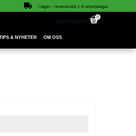

I lager – leveranstid 1-4 arbetsdagar
0
MITT KONTO
TIPS & NYHETER
OM OSS