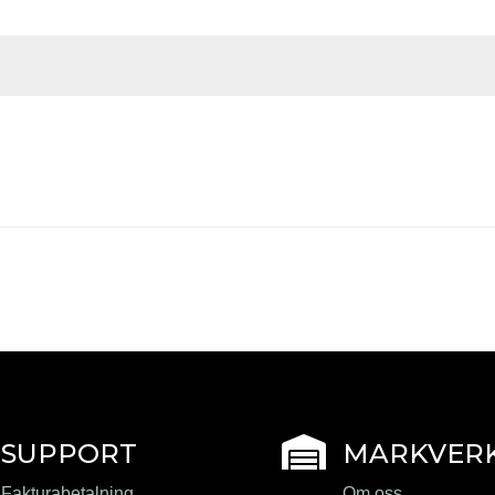

SUPPORT
MARKVER
Fakturabetalning
Om oss