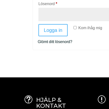
Obligatoriskt
Lösenord
*
Kom ihåg mig
Logga in
Glömt ditt lösenord?
t
r
HJÄLP &
KONTAKT