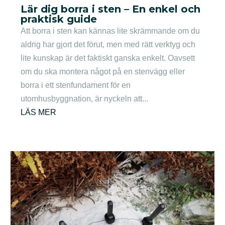
Lär dig borra i sten – En enkel och
praktisk guide
Att borra i sten kan kännas lite skrämmande om du
aldrig har gjort det förut, men med rätt verktyg och
lite kunskap är det faktiskt ganska enkelt. Oavsett
om du ska montera något på en stenvägg eller
borra i ett stenfundament för en
utomhusbyggnation, är nyckeln att...
LÄS MER