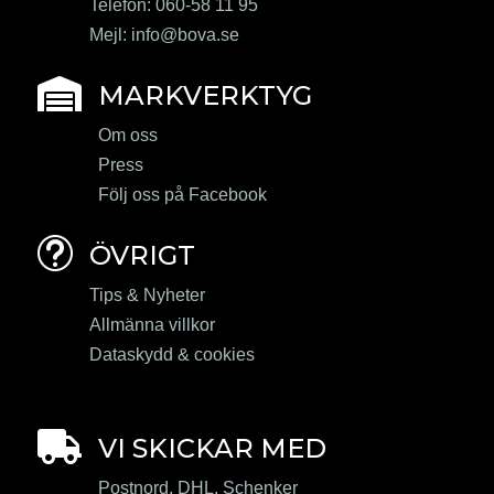
Telefon: 060-58 11 95
Mejl:
info@bova.se

MARKVERKTYG
Om oss
Press
Följ oss på Facebook
t
ÖVRIGT
Tips & Nyheter
Allmänna villkor
Dataskydd & cookies

VI SKICKAR MED
Postnord, DHL, Schenker