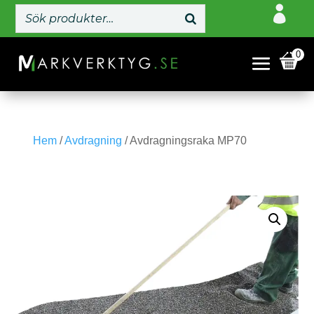

0
Hem
/
Avdragning
/ Avdragningsraka MP70