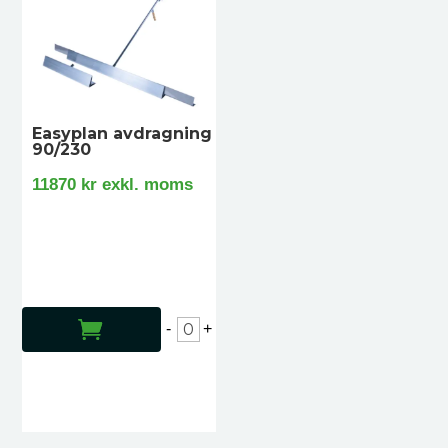
Easyplan avdragning
90/230
11870
kr
exkl. moms
LÄGG TILL I VARUKORG
-
+