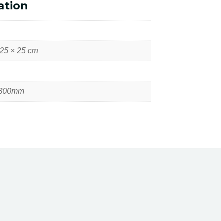
ation
formation
 25 × 25 cm
2300mm