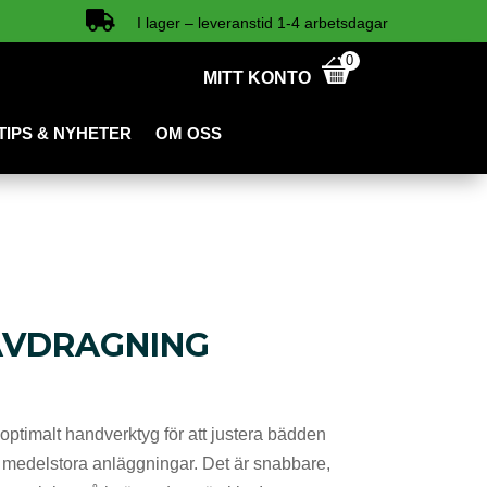

I lager – leveranstid 1-4 arbetsdagar
0
MITT KONTO
TIPS & NYHETER
OM OSS
AVDRAGNING
optimalt handverktyg för att justera bädden
ch medelstora anläggningar. Det är snabbare,