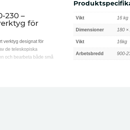
Produktspecifik
Ytterligare in
0-230 –
Vikt
16 kg
verktyg för
Dimensioner
180 ×
t verktyg designat för
Vikt
16kg
av de teleskopiska
Arbetsbredd
900-
den och bearbeta både små
terbar arbetsbredd med
rbetning.
uminiumkonstruktionen gör
arbetsbredd.
onen gör att Easyplan inte
abilitet vid arbete med stora