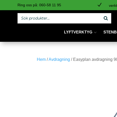
N
Ring oss på:
060-58 11 95
verkt
LYFTVERKTYG
STENB
Hem
/
Avdragning
/ Easyplan avdragning 9