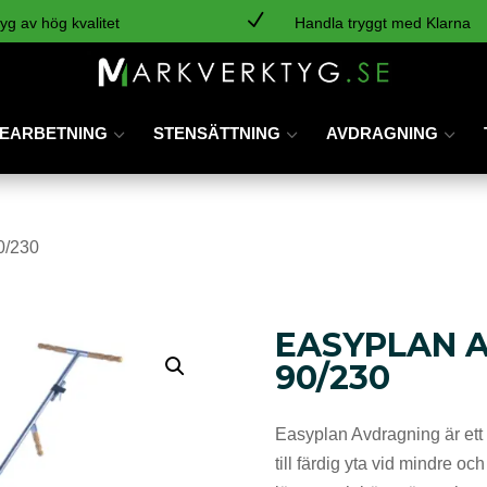
N
yg av hög kvalitet
Handla tryggt med Klarna
EARBETNING
STENSÄTTNING
AVDRAGNING
0/230
EASYPLAN 
90/230
Easyplan Avdragning är ett 
till färdig yta vid mindre o