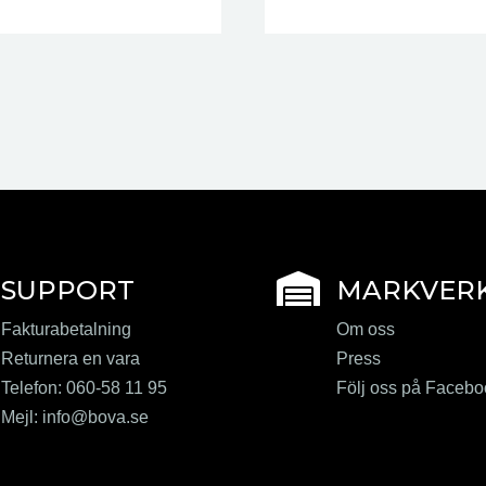

SUPPORT
MARKVER
Fakturabetalning
Om oss
Returnera en vara
Press
Telefon: 060-58 11 95
Följ oss på Faceb
Mejl:
info@bova.se