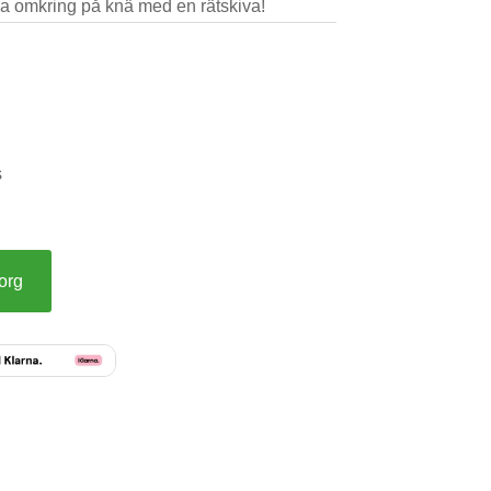
ypa omkring på knä med en rätskiva!
s
korg