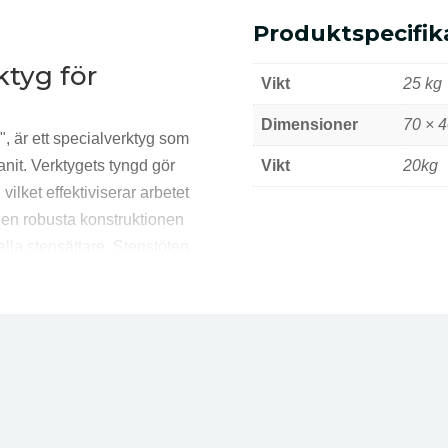
Produktspecifik
Ytterligare in
ktyg för
Vikt
25 kg
Dimensioner
70 × 
, är ett specialverktyg som
anit. Verktygets tyngd gör
Vikt
20kg
, vilket effektiviserar arbetet
 Den robusta konstruktionen
 alla stensättare. Stenstöten
tensättare och nyare
a kraven i tunga
, såsom vid byggnation av
iljöer. Den lämpar sig väl
ch större kommunala