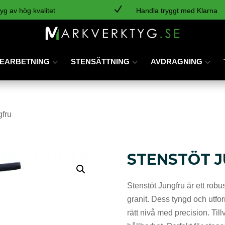
N
yg av hög kvalitet
Handla tryggt med Klarna
EARBETNING
STENSÄTTNING
AVDRAGNING
gfru
STENSTÖT 
Stenstöt Jungfru är ett robus
granit. Dess tyngd och utform
rätt nivå med precision. Til