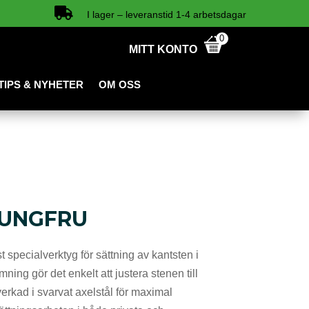

I lager – leveranstid 1-4 arbetsdagar
0
MITT KONTO
TIPS & NYHETER
OM OSS
JUNGFRU
t specialverktyg för sättning av kantsten i
ning gör det enkelt att justera stenen till
lverkad i svarvat axelstål för maximal