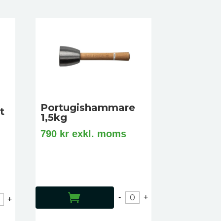
Portugishammare
t
1,5kg
790
kr
exkl. moms
LÄGG TILL I VARUKORG
-
+
+