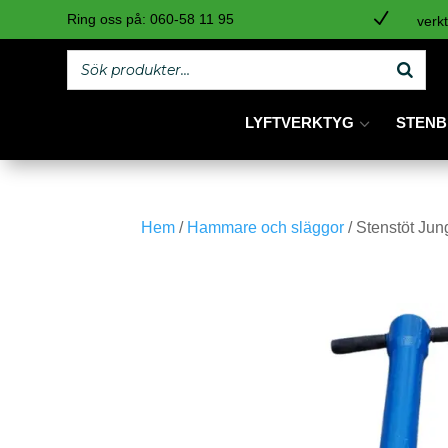
N
Ring oss på:
060-58 11 95
verkt
LYFTVERKTYG
STENB
Hem
/
Hammare och släggor
/ Stenstöt Jun