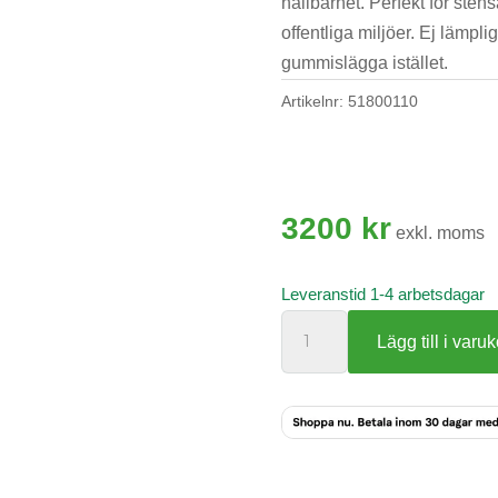
hållbarhet. Perfekt för sten
offentliga miljöer. Ej lämpl
gummislägga istället.
Artikelnr:
51800110
3200
kr
exkl. moms
Leveranstid 1-4 arbetsdagar
Stenstöt
Lägg till i varu
Jungfru
mängd