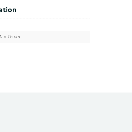
ation
formation
40 × 15 cm