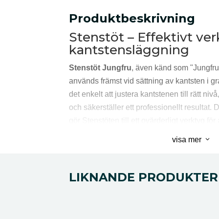
Produktbeskrivning
Stenstöt – Effektivt ver
kantstensläggning
Stenstöt Jungfru
, även känd som "Jungfru"
används främst vid sättning av kantsten i gr
det enkelt att justera kantstenen till rätt nivå
och säkerställer ett professionellt resultat.
gör Stenstöten till ett ovärderligt verktyg för
är ett oumbärligt verktyg både för erfarna s
3
visa mer
yrkesarbetare. Den är framtagen för att klar
utomhusprojekt där precision är avgörande
trottoarer, trädgårdsgångar och offentliga m
LIKNANDE PRODUKTER
både för små projekt i privata trädgårdar o
anläggningar.