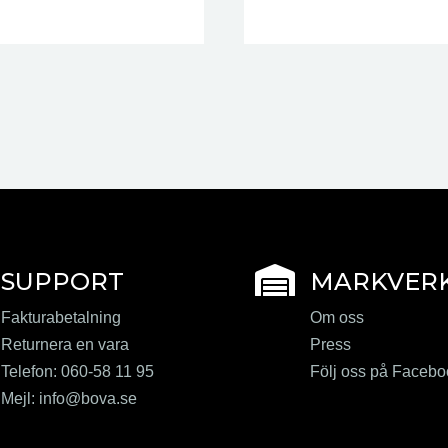
r idealiskt för att justera
ttningsarbeten.
t för användning i både
 av granit används.
lt lämplig i miljöer där

SUPPORT
MARKVER
kesanpassade verktyg för
ömningar hos
Fakturabetalning
Om oss
Returnera en vara
Press
Telefon: 060-58 11 95
Följ oss på Faceb
Mejl:
info@bova.se