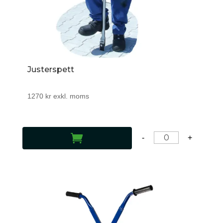
Justerspett
1270
kr
exkl. moms
LÄGG TILL I VARUKORG
-
+