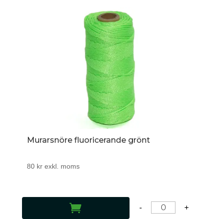
Murarsnöre fluoricerande grönt
80
kr
exkl. moms
LÄGG TILL I VARUKORG
-
+