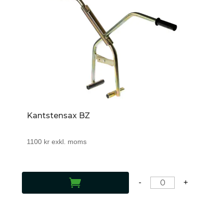
Kantstensax BZ
1100
kr
exkl. moms
LÄGG TILL I VARUKORG
-
+