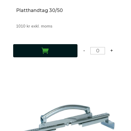
Platthandtag 30/50
1010
kr
exkl. moms
LÄGG TILL I VARUKORG
-
+