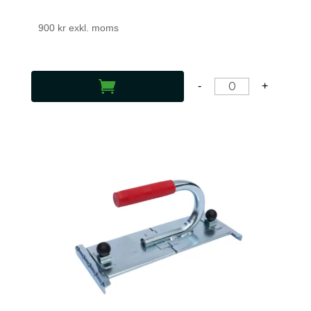
900
kr
exkl. moms
LÄGG TILL I VARUKORG
-
+