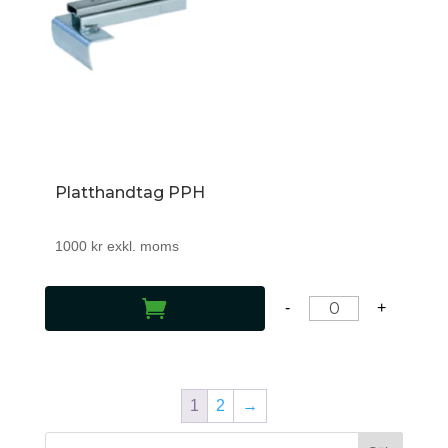
Platthandtag PPH
1000
kr
exkl. moms
LÄGG TILL I VARUKORG
-
+
1
2
→