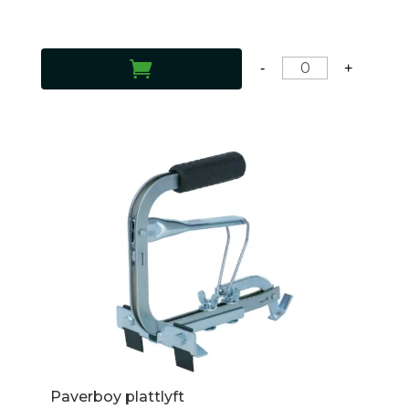
LÄGG TILL I VARUKORG
-
+
Paverboy plattlyft