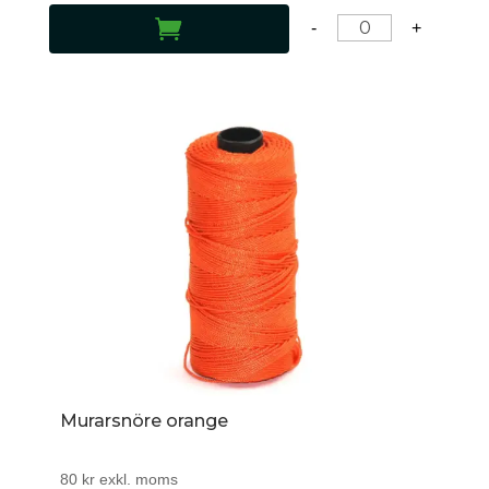
LÄGG TILL I VARUKORG
-
+
Murarsnöre orange
80
kr
exkl. moms