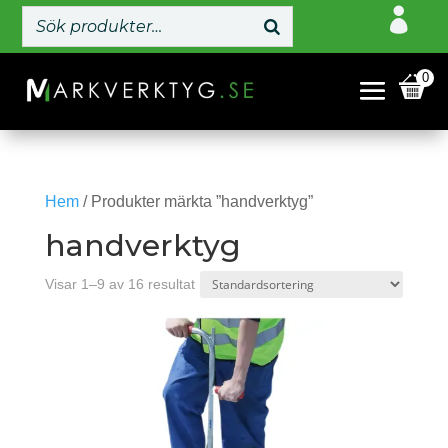

0
Hem
/ Produkter märkta ”handverktyg”
handverktyg
Visar 1–9 av 16 resultat